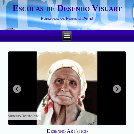
Escolas de Desenho Visuart
Formando os Feras da Arte!
Vinicius Borttoleto
Desenho Artístico